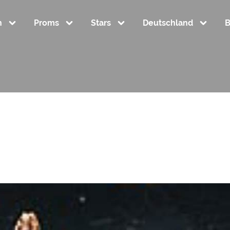
n
Proms
Stars
Deutschland
B