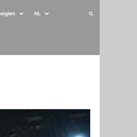
elgien
NL