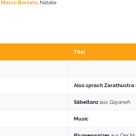
,
Marco Borsato
, Natalie
Titel
Also sprach Zarathustra
Säbeltanz
aus
Gayaneh
Music
Blumenwalzer
aus Der N