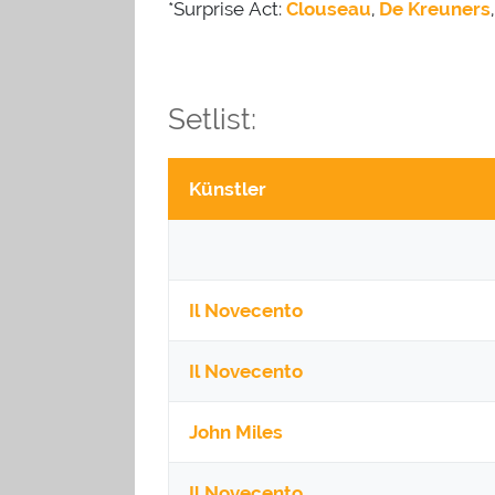
*Surprise Act:
Clouseau
,
De Kreuners
Setlist:
Künstler
Il Novecento
Il Novecento
John Miles
Il Novecento