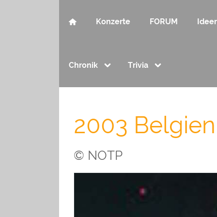
Konzerte
FORUM
Idee
Chronik
Trivia
2003 Belgien
© NOTP