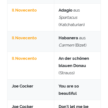
Il Novecento
Adagio
aus
Spartacus
(Katchaturian)
Il Novecento
Habanera
aus
Carmen
(Bizet)
Il Novecento
An der schönen
blauen Donau
(Strauss)
Joe Cocker
You are so
beautiful
Joe Cocker
Don't let me be