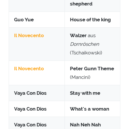
shepherd
Guo Yue
House of the king
Il Novecento
Walzer
aus
Dornröschen
(Tschaikowski)
Il Novecento
Peter Gunn Theme
(Mancini)
Vaya Con Dios
Stay with me
Vaya Con Dios
What's a woman
Vaya Con Dios
Nah Neh Nah