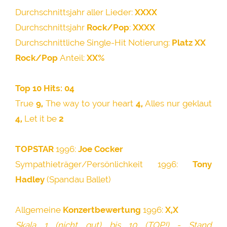
Durchschnittsjahr aller Lieder:
XXXX
Durchschnittsjahr
Rock/Pop
:
XXXX
Durchschnittliche Single-Hit Notierung:
Platz XX
Rock/Pop
Anteil:
XX%
Top 10 Hits:
04
True
9,
The way to your heart
4,
Alles nur geklaut
4,
Let it be
2
TOPSTAR
1996:
Joe Cocker
Sympathieträger/Persönlichkeit 1996:
Tony
Hadley
(Spandau Ballet)
Allgemeine
Konzertbewertung
1996:
X,X
Skala 1 (nicht gut) bis 10 (TOP!) - Stand