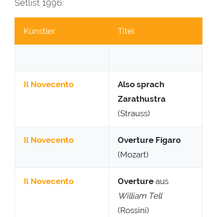
Setlist 1996:
Künstler
Titel
Il Novecento
Also sprach
Zarathustra
(Strauss)
Il Novecento
Overture Figaro
(Mozart)
Il Novecento
Overture
aus
William Tell
(Rossini)