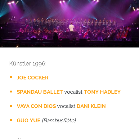
Künstler 1996:
JOE COCKER
SPANDAU BALLET
vocalist
TONY HADLEY
VAYA CON DIOS
vocalist
DANI KLEIN
GUO YUE
(Bambusflöte)