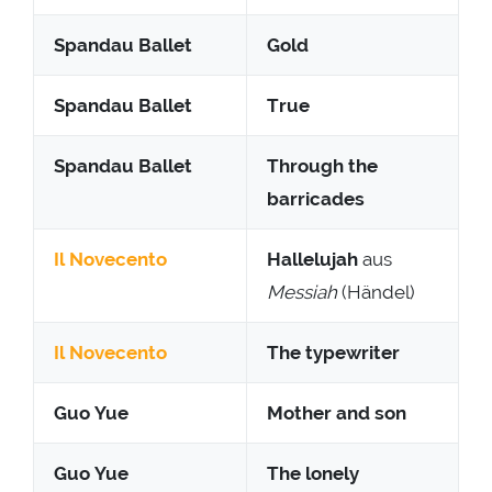
Spandau Ballet
Gold
Spandau Ballet
True
Spandau Ballet
Through the
barricades
Il Novecento
Hallelujah
aus
Messiah
(Händel)
Il Novecento
The typewriter
Guo Yue
Mother and son
Guo Yue
The lonely