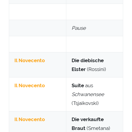
Pause
Il Novecento
Die diebische
Elster
(Rossini)
Il Novecento
Suite
aus
Schwanensee
(Tsjaikovski)
Il Novecento
Die verkaufte
Braut
(Smetana)