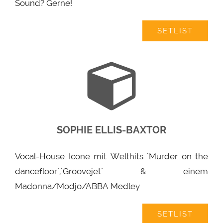
Sound? Gerne!
SETLIST
SOPHIE ELLIS-BAXTOR
Vocal-House Icone mit Welthits `Murder on the
dancefloor´,`Groovejet´ & einem
Madonna/Modjo/ABBA Medley
SETLIST